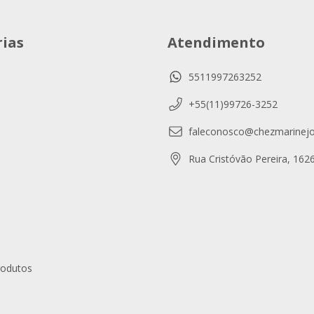
ias
Atendimento
5511997263252
+55(11)99726-3252
faleconosco@chezmarinejo
Rua Cristóvão Pereira, 162
rodutos