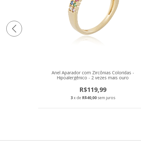
e Zircônias -
Anel Aparador com Zircônias Coloridas -
 ouro
Hipoalergênico - 2 vezes mais ouro
R$119,99
3
x de
R$40,00
sem juros