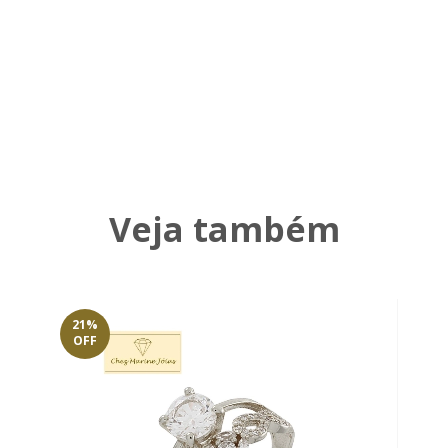
Veja também
21
%
OFF