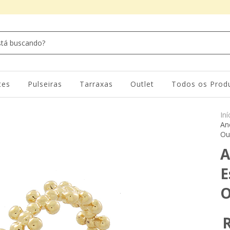
tes
Pulseiras
Tarraxas
Outlet
Todos os Prod
Iní
An
Ou
A
E
O