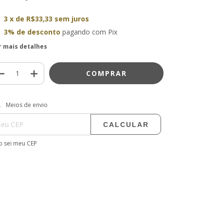
3
x de
R$33,33
sem juros
3% de desconto
pagando com Pix
r mais detalhes
regas para o CEP:
ALTERAR CEP
Meios de envio
CALCULAR
 sei meu CEP