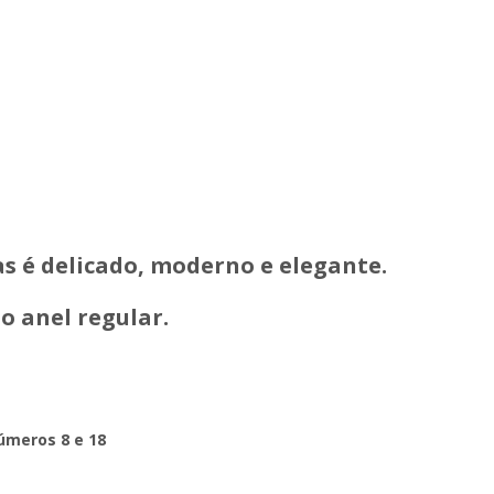
as é delicado, moderno e elegante.
 anel regular.
úmeros 8 e 18