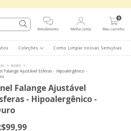
0
Atendimento
Minha conta
Meu carrinho
utos
Coleções
Como Limpar nossas Semijóias
cio
>
Anéis
>
el Falange Ajustável Esferas - Hipoalergênico -
ro
nel Falange Ajustável
sferas - Hipoalergênico -
uro
R$99,99