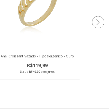
Anel Croissant Vazado - Hipoalergênico - Ouro
Anel Ajustá
R$119,99
3
x de
R$40,00
sem juros