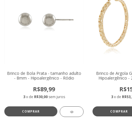
Brinco de Bola Prata - tamanho adulto
Brinco de Argola G
- 8mm - Hipoalergênico - Ródio
Hipoalergênico - 
R$89,99
R$15
3
x de
R$30,00
sem juros
3
x de
R$53,